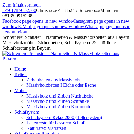
Zum Inhalt springen
+49 178 9152300
Ohmstraße 4 – 85245 Sulzemoos/München –
08135 9915288
Facebook page opens in new window
Instagram page opens in new
window
E-Mail page opens in new window
Whatsapp page opens in
new window
Schreinerei Schuster – Naturbetten & Massivholzbetten aus Bayern
Massivholzmöbel, Zirbenbetten, Schlafsysteme & natürliche
Schlafberatung in Bayern
Home
Betten
Zirbenbetten aus Massivholz
Massivholzbetten I Eiche oder Esche
Möbel
Massivholz und Zirben Nachttische
Massivholz und Zirben Schränke
Massivholz und Zirben Kommoden
Schlafsystem
Schlafsystem Relax 2000 (Tellersystem)
Lattenroste für besseren Schlaf
Naturlatex Matratzen
Schlafzimmer Produkte