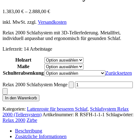
1.383,00
€
–
2.888,00
€
inkl. MwSt.
zzgl.
Versandkosten
Relax 2000 Schlafsystem mit 3D-Tellerfederung. Metallfrei,
individuell anpassbar und ergonomisch für gesunden Schlaf.
Lieferzeit:
14 Arbeitstage
Holzart
Maße
Schulterabsenkung
Zurücksetzen
Relax 2000 Schlafsystem Menge
In den Warenkorb
Kategorien:
Lattenroste für besseren Schlaf
,
Schlafsystem Relax
2000 (Tellersystem)
Artikelnummer:
R RSFH-1-1-1
Schlagwörter:
Relax 2000
Zirbe
Beschreibung
Zusätzliche Informationen