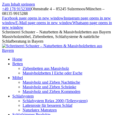
Zum Inhalt springen
+49 178 9152300
Ohmstraße 4 – 85245 Sulzemoos/München –
08135 9915288
Facebook page opens in new window
Instagram page opens in new
window
E-Mail page opens in new window
Whatsapp page opens in
new window
Schreinerei Schuster – Naturbetten & Massivholzbetten aus Bayern
Massivholzmöbel, Zirbenbetten, Schlafsysteme & natürliche
Schlafberatung in Bayern
Home
Betten
Zirbenbetten aus Massivholz
Massivholzbetten I Eiche oder Esche
Möbel
Massivholz und Zirben Nachttische
Massivholz und Zirben Schränke
Massivholz und Zirben Kommoden
Schlafsystem
Schlafsystem Relax 2000 (Tellersystem)
Lattenroste für besseren Schlaf
Naturlatex Matratzen
Schlafzimmer Produkte