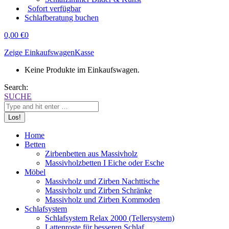
Sofort verfügbar
Schlafberatung buchen
0,00
€
0
Zeige Einkaufswagen
Kasse
Keine Produkte im Einkaufswagen.
Search:
SUCHE
Home
Betten
Zirbenbetten aus Massivholz
Massivholzbetten I Eiche oder Esche
Möbel
Massivholz und Zirben Nachttische
Massivholz und Zirben Schränke
Massivholz und Zirben Kommoden
Schlafsystem
Schlafsystem Relax 2000 (Tellersystem)
Lattenroste für besseren Schlaf