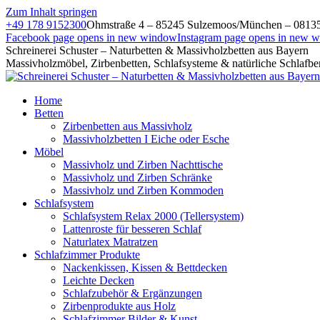
Zum Inhalt springen
+49 178 9152300
Ohmstraße 4 – 85245 Sulzemoos/München – 0813
Facebook page opens in new window
Instagram page opens in new 
Schreinerei Schuster – Naturbetten & Massivholzbetten aus Bayern
Massivholzmöbel, Zirbenbetten, Schlafsysteme & natürliche Schlafbe
Home
Betten
Zirbenbetten aus Massivholz
Massivholzbetten I Eiche oder Esche
Möbel
Massivholz und Zirben Nachttische
Massivholz und Zirben Schränke
Massivholz und Zirben Kommoden
Schlafsystem
Schlafsystem Relax 2000 (Tellersystem)
Lattenroste für besseren Schlaf
Naturlatex Matratzen
Schlafzimmer Produkte
Nackenkissen, Kissen & Bettdecken
Leichte Decken
Schlafzubehör & Ergänzungen
Zirbenprodukte aus Holz
Schlafzimmer Bilder & Kunst