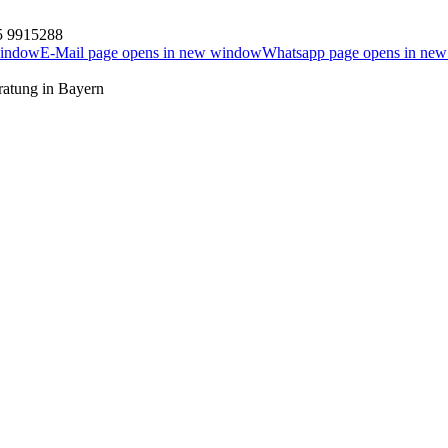
5 9915288
window
E-Mail page opens in new window
Whatsapp page opens in ne
ratung in Bayern