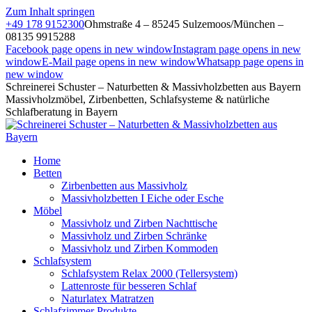
Zum Inhalt springen
+49 178 9152300
Ohmstraße 4 – 85245 Sulzemoos/München –
08135 9915288
Facebook page opens in new window
Instagram page opens in new
window
E-Mail page opens in new window
Whatsapp page opens in
new window
Schreinerei Schuster – Naturbetten & Massivholzbetten aus Bayern
Massivholzmöbel, Zirbenbetten, Schlafsysteme & natürliche
Schlafberatung in Bayern
Home
Betten
Zirbenbetten aus Massivholz
Massivholzbetten I Eiche oder Esche
Möbel
Massivholz und Zirben Nachttische
Massivholz und Zirben Schränke
Massivholz und Zirben Kommoden
Schlafsystem
Schlafsystem Relax 2000 (Tellersystem)
Lattenroste für besseren Schlaf
Naturlatex Matratzen
Schlafzimmer Produkte