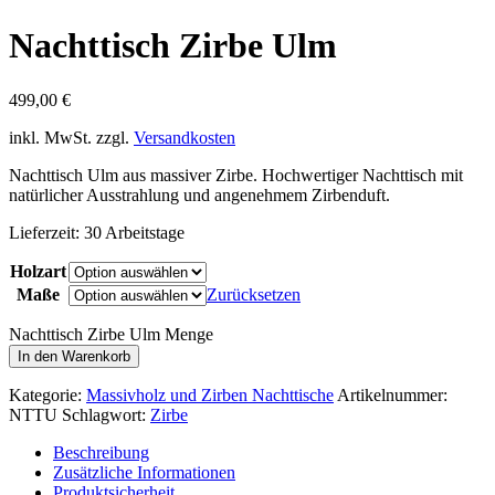
Nachttisch Zirbe Ulm
499,00
€
inkl. MwSt.
zzgl.
Versandkosten
Nachttisch Ulm aus massiver Zirbe. Hochwertiger Nachttisch mit
natürlicher Ausstrahlung und angenehmem Zirbenduft.
Lieferzeit:
30 Arbeitstage
Holzart
Maße
Zurücksetzen
Nachttisch Zirbe Ulm Menge
In den Warenkorb
Kategorie:
Massivholz und Zirben Nachttische
Artikelnummer:
NTTU
Schlagwort:
Zirbe
Beschreibung
Zusätzliche Informationen
Produktsicherheit