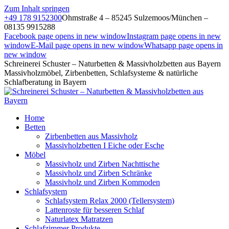
Zum Inhalt springen
+49 178 9152300
Ohmstraße 4 – 85245 Sulzemoos/München –
08135 9915288
Facebook page opens in new window
Instagram page opens in new
window
E-Mail page opens in new window
Whatsapp page opens in
new window
Schreinerei Schuster – Naturbetten & Massivholzbetten aus Bayern
Massivholzmöbel, Zirbenbetten, Schlafsysteme & natürliche
Schlafberatung in Bayern
Home
Betten
Zirbenbetten aus Massivholz
Massivholzbetten I Eiche oder Esche
Möbel
Massivholz und Zirben Nachttische
Massivholz und Zirben Schränke
Massivholz und Zirben Kommoden
Schlafsystem
Schlafsystem Relax 2000 (Tellersystem)
Lattenroste für besseren Schlaf
Naturlatex Matratzen
Schlafzimmer Produkte