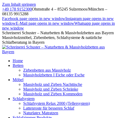
Zum Inhalt springen
+49 178 9152300
Ohmstraße 4 – 85245 Sulzemoos/München –
08135 9915288
Facebook page opens in new window
Instagram page opens in new
window
E-Mail page opens in new window
Whatsapp page opens in
new window
Schreinerei Schuster – Naturbetten & Massivholzbetten aus Bayern
Massivholzmöbel, Zirbenbetten, Schlafsysteme & natürliche
Schlafberatung in Bayern
Home
Betten
Zirbenbetten aus Massivholz
Massivholzbetten I Eiche oder Esche
Möbel
Massivholz und Zirben Nachttische
Massivholz und Zirben Schränke
Massivholz und Zirben Kommoden
Schlafsystem
Schlafsystem Relax 2000 (Tellersystem)
Lattenroste für besseren Schlaf
Naturlatex Matratzen
Schlafzimmer Produkte