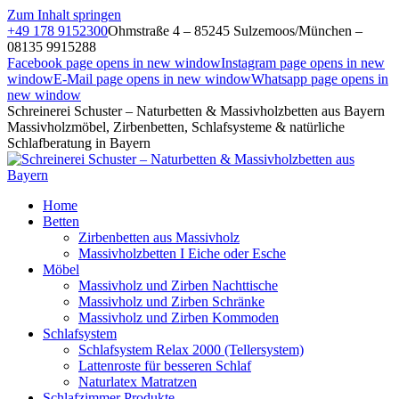
Zum Inhalt springen
+49 178 9152300
Ohmstraße 4 – 85245 Sulzemoos/München –
08135 9915288
Facebook page opens in new window
Instagram page opens in new
window
E-Mail page opens in new window
Whatsapp page opens in
new window
Schreinerei Schuster – Naturbetten & Massivholzbetten aus Bayern
Massivholzmöbel, Zirbenbetten, Schlafsysteme & natürliche
Schlafberatung in Bayern
Home
Betten
Zirbenbetten aus Massivholz
Massivholzbetten I Eiche oder Esche
Möbel
Massivholz und Zirben Nachttische
Massivholz und Zirben Schränke
Massivholz und Zirben Kommoden
Schlafsystem
Schlafsystem Relax 2000 (Tellersystem)
Lattenroste für besseren Schlaf
Naturlatex Matratzen
Schlafzimmer Produkte