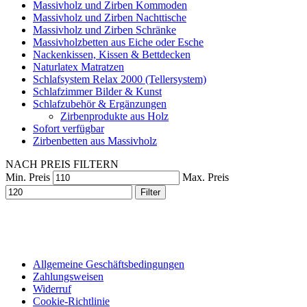
Massivholz und Zirben Kommoden
Massivholz und Zirben Nachttische
Massivholz und Zirben Schränke
Massivholzbetten aus Eiche oder Esche
Nackenkissen, Kissen & Bettdecken
Naturlatex Matratzen
Schlafsystem Relax 2000 (Tellersystem)
Schlafzimmer Bilder & Kunst
Schlafzubehör & Ergänzungen
Zirbenprodukte aus Holz
Sofort verfügbar
Zirbenbetten aus Massivholz
NACH PREIS FILTERN
Min. Preis
Max. Preis
Filter
Allgemeine Geschäftsbedingungen
Zahlungsweisen
Widerruf
Cookie-Richtlinie