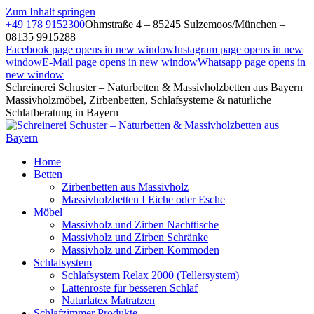
Zum Inhalt springen
+49 178 9152300
Ohmstraße 4 – 85245 Sulzemoos/München –
08135 9915288
Facebook page opens in new window
Instagram page opens in new
window
E-Mail page opens in new window
Whatsapp page opens in
new window
Schreinerei Schuster – Naturbetten & Massivholzbetten aus Bayern
Massivholzmöbel, Zirbenbetten, Schlafsysteme & natürliche
Schlafberatung in Bayern
Home
Betten
Zirbenbetten aus Massivholz
Massivholzbetten I Eiche oder Esche
Möbel
Massivholz und Zirben Nachttische
Massivholz und Zirben Schränke
Massivholz und Zirben Kommoden
Schlafsystem
Schlafsystem Relax 2000 (Tellersystem)
Lattenroste für besseren Schlaf
Naturlatex Matratzen
Schlafzimmer Produkte