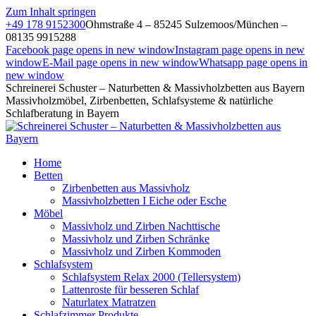
Zum Inhalt springen
+49 178 9152300
Ohmstraße 4 – 85245 Sulzemoos/München –
08135 9915288
Facebook page opens in new window
Instagram page opens in new
window
E-Mail page opens in new window
Whatsapp page opens in
new window
Schreinerei Schuster – Naturbetten & Massivholzbetten aus Bayern
Massivholzmöbel, Zirbenbetten, Schlafsysteme & natürliche
Schlafberatung in Bayern
Home
Betten
Zirbenbetten aus Massivholz
Massivholzbetten I Eiche oder Esche
Möbel
Massivholz und Zirben Nachttische
Massivholz und Zirben Schränke
Massivholz und Zirben Kommoden
Schlafsystem
Schlafsystem Relax 2000 (Tellersystem)
Lattenroste für besseren Schlaf
Naturlatex Matratzen
Schlafzimmer Produkte