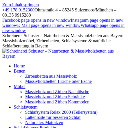
Zum Inhalt springen
+49 178 9152300
Ohmstraße 4 – 85245 Sulzemoos/München –
08135 9915288
Facebook page opens in new window
Instagram page opens in new
window
E-Mail page opens in new window
Whatsapp page opens in
new window
Schreinerei Schuster – Naturbetten & Massivholzbetten aus Bayern
Massivholzmöbel, Zirbenbetten, Schlafsysteme & natürliche
Schlafberatung in Bayern
Home
Betten
Zirbenbetten aus Massivholz
Massivholzbetten I Eiche oder Esche
Möbel
Massivholz und Zirben Nachttische
Massivholz und Zirben Schränke
Massivholz und Zirben Kommoden
Schlafsystem
Schlafsystem Relax 2000 (Tellersystem)
Lattenroste für besseren Schlaf
Naturlatex Matratzen
Schlafzimmer Produkte