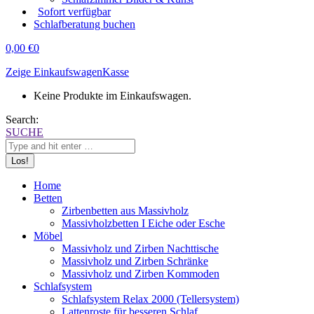
Sofort verfügbar
Schlafberatung buchen
0,00
€
0
Zeige Einkaufswagen
Kasse
Keine Produkte im Einkaufswagen.
Search:
SUCHE
Home
Betten
Zirbenbetten aus Massivholz
Massivholzbetten I Eiche oder Esche
Möbel
Massivholz und Zirben Nachttische
Massivholz und Zirben Schränke
Massivholz und Zirben Kommoden
Schlafsystem
Schlafsystem Relax 2000 (Tellersystem)
Lattenroste für besseren Schlaf