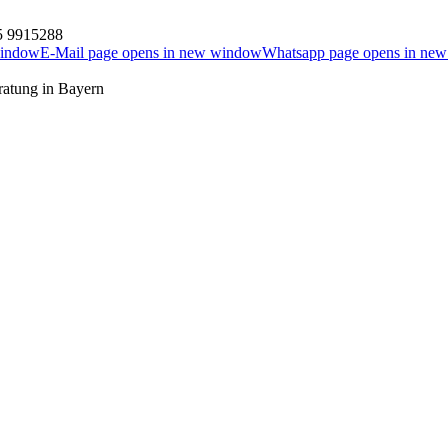
5 9915288
window
E-Mail page opens in new window
Whatsapp page opens in ne
ratung in Bayern