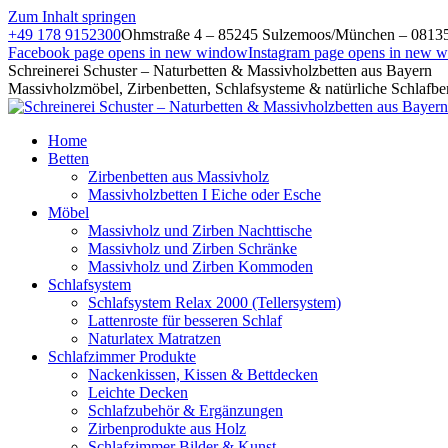
Zum Inhalt springen
+49 178 9152300
Ohmstraße 4 – 85245 Sulzemoos/München – 0813
Facebook page opens in new window
Instagram page opens in new 
Schreinerei Schuster – Naturbetten & Massivholzbetten aus Bayern
Massivholzmöbel, Zirbenbetten, Schlafsysteme & natürliche Schlafbe
Home
Betten
Zirbenbetten aus Massivholz
Massivholzbetten I Eiche oder Esche
Möbel
Massivholz und Zirben Nachttische
Massivholz und Zirben Schränke
Massivholz und Zirben Kommoden
Schlafsystem
Schlafsystem Relax 2000 (Tellersystem)
Lattenroste für besseren Schlaf
Naturlatex Matratzen
Schlafzimmer Produkte
Nackenkissen, Kissen & Bettdecken
Leichte Decken
Schlafzubehör & Ergänzungen
Zirbenprodukte aus Holz
Schlafzimmer Bilder & Kunst