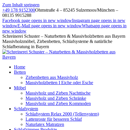
Zum Inhalt springen
+49 178 9152300
Ohmstraße 4 – 85245 Sulzemoos/München –
08135 9915288
Facebook page opens in new window
Instagram page opens in new
window
E-Mail page opens in new window
Whatsapp page opens in
new window
Schreinerei Schuster – Naturbetten & Massivholzbetten aus Bayern
Massivholzmöbel, Zirbenbetten, Schlafsysteme & natürliche
Schlafberatung in Bayern
Home
Betten
Zirbenbetten aus Massivholz
Massivholzbetten I Eiche oder Esche
Möbel
Massivholz und Zirben Nachttische
Massivholz und Zirben Schränke
Massivholz und Zirben Kommoden
Schlafsystem
Schlafsystem Relax 2000 (Tellersystem)
Lattenroste für besseren Schlaf
Naturlatex Matratzen
Schlafzimmer Produkte